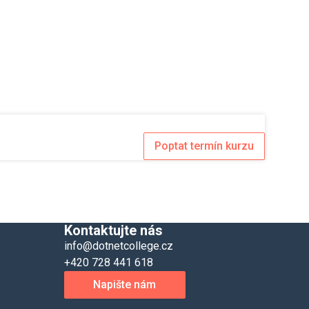
Poptat termín kurzu
Kontaktujte nás
info@dotnetcollege.cz
+420 728 441 618
Napište nám