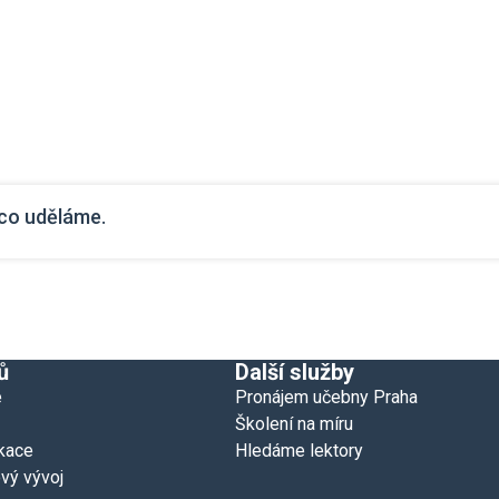
ěco uděláme.
ů
Další služby
e
Pronájem učebny Praha
Školení na míru
kace
Hledáme lektory
vý vývoj