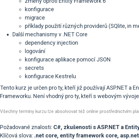
změny oproti Entity Framework 6
konfigurace
migrace
příklady použití různých providerů (SQlite, in 
Další mechanismy v .NET Core
dependency injection
logování
konfigurace aplikace pomocí JSON
secrets
konfigurace Kestrelu
Tento kurz je určen pro ty, kteří již používají ASP.NET a
Frameworku. Není vhodný pro ty, kteří s webovým vývoj
Všechny termíny kurzu lze absolvovat též online prostřednictvím p
Požadované znalosti:
C#, zkušenosti s ASP.NET a Enti
Klíčová slova:
.net core, entity framework core, asp.net