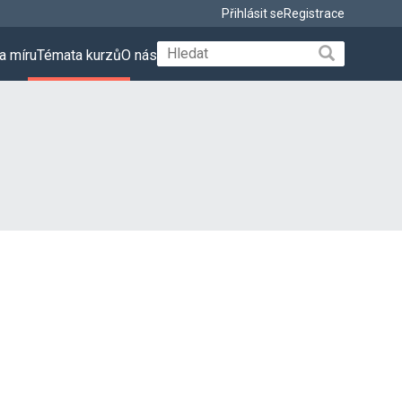
Přihlásit se
Registrace
a míru
Témata kurzů
O nás