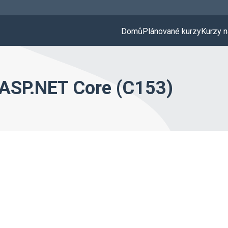
Domů
Plánované kurzy
Kurzy n
 ASP.NET Core (C153)