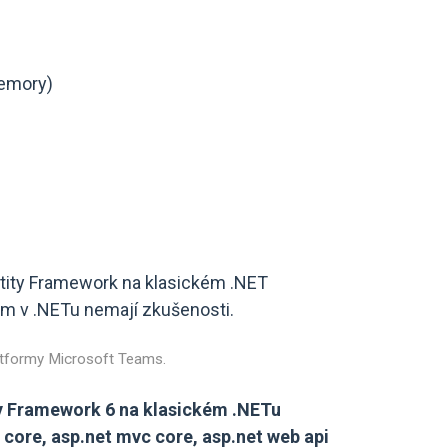
memory)
 Entity Framework na klasickém .NET
em v .NETu nemají zkušenosti.
latformy Microsoft Teams.
ty Framework 6 na klasickém .NETu
 core, asp.net mvc core, asp.net web api