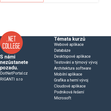
Témata kurzů
Webové aplikace
Databáze
S námi
Desktopové aplikace
nezůstanete
Testování a týmový vývoj
pozadu.
Architektura software
DotNetPortal.cz
Mobilní aplikace
RIGANTI s.r.o
Grafika a herní vývoj
Cloudové aplikace
Podniková řešení
Microsoft