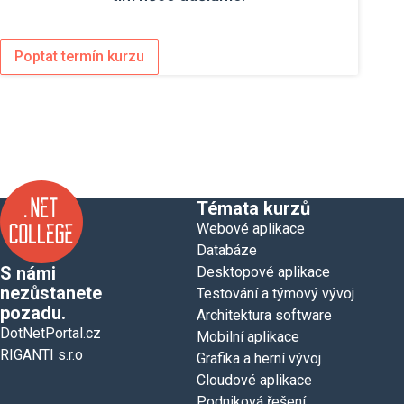
Poptat termín kurzu
Témata kurzů
Webové aplikace
Databáze
S námi
Desktopové aplikace
nezůstanete
Testování a týmový vývoj
pozadu.
Architektura software
DotNetPortal.cz
Mobilní aplikace
RIGANTI s.r.o
Grafika a herní vývoj
Cloudové aplikace
Podniková řešení