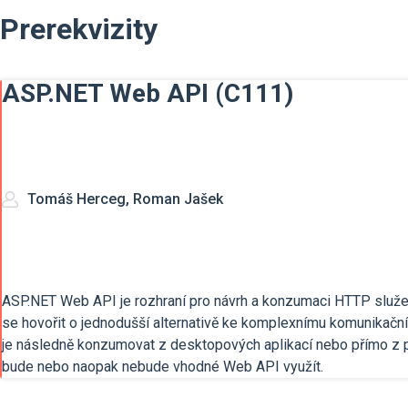
Prerekvizity
ASP.NET Web API (C111)
Tomáš Herceg, Roman Jašek
ASP.NET Web API je rozhraní pro návrh a konzumaci HTTP služeb.
se hovořit o jednodušší alternativě ke komplexnímu komunikačn
je následně konzumovat z desktopových aplikací nebo přímo z p
bude nebo naopak nebude vhodné Web API využít.