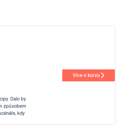
Více o kurzu
cipy. Dalo by
kým způsobem
scénáře, kdy