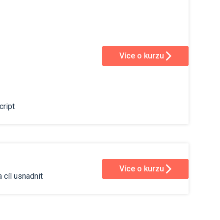
Více o kurzu
cript
Více o kurzu
 cíl usnadnit