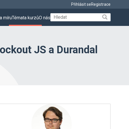
Přihlásit se
Registrace
a míru
Témata kurzů
O nás
nockout JS a Durandal