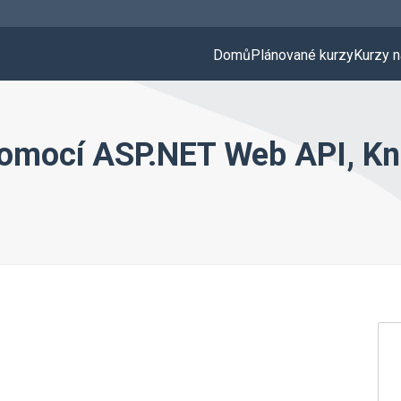
Domů
Plánované kurzy
Kurzy n
 pomocí ASP.NET Web API, K