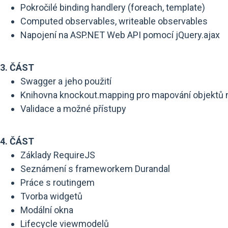
Pokročilé binding handlery (foreach, template)
Computed observables, writeable observables
Napojení na ASP.NET Web API pomocí jQuery.ajax
3. ČÁST
Swagger a jeho použití
Knihovna knockout.mapping pro mapování objektů
Validace a možné přístupy
4. ČÁST
Základy RequireJS
Seznámení s frameworkem Durandal
Práce s routingem
Tvorba widgetů
Modální okna
Lifecycle viewmodelů