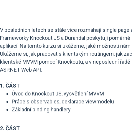
V posledních letech se stále více rozmáhají single page ap
Frameworky Knockout JS a Durandal poskytují poměrně p
aplikací. Na tomto kurzu si ukážeme, jaké možnosti nám t
Ukážeme si, jak pracovat s klientským routingem, jak zach
klientské MVVM pomocí Knockoutu, a v neposlední řadě i 
ASP.NET Web API.
1. ČÁST
Úvod do Knockout JS, vysvětlení MVVM
Práce s observables, deklarace viewmodelu
Základní binding handlery
2. ČÁST