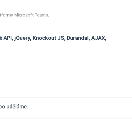
latformy Microsoft Teams.
 API, jQuery, Knockout JS, Durandal, AJAX,
ěco uděláme.