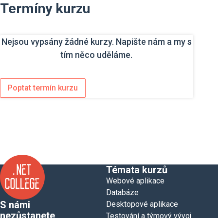
Termíny kurzu
Nejsou vypsány žádné kurzy. Napište nám a my s
tím něco uděláme.
Poptat termín kurzu
Témata kurzů
Webové aplikace
Databáze
S námi
Desktopové aplikace
nezůstanete
Testování a týmový vývoj