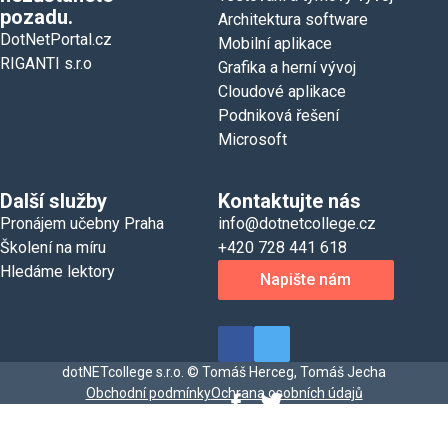
pozadu.
Architektura software
DotNetPortal.cz
Mobilní aplikace
RIGANTI s.r.o
Grafika a herní vývoj
Cloudové aplikace
Podniková řešení
Microsoft
Další služby
Kontaktujte nás
Pronájem učebny Praha
info@dotnetcollege.cz
Školení na míru
+420 728 441 618
Hledáme lektory
Napište nám
dotNETcollege s.r.o. © Tomáš Herceg, Tomáš Jecha
Obchodní podmínky
Ochrana osobních údajů