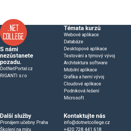
Témata kurzů
Webové aplikace
Databáze
S námi
Desktopové aplikace
nezůstanete
Testování a týmový vývoj
pozadu.
Architektura software
DotNetPortal.cz
Mobilní aplikace
RIGANTI s.r.o
Grafika a herní vývoj
Cloudové aplikace
Podniková řešení
Microsoft
Další služby
Kontaktujte nás
Pronájem učebny Praha
info@dotnetcollege.cz
Školení na míru
+420 728 441 618