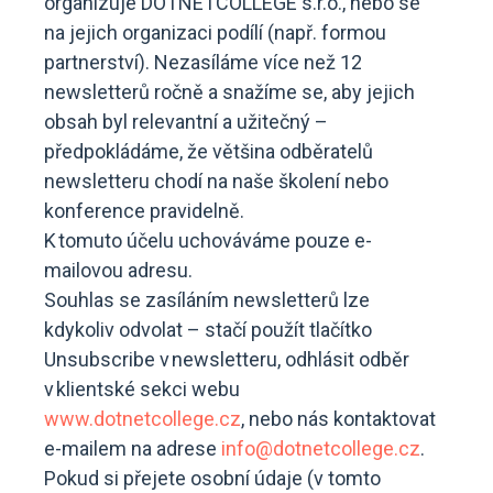
organizuje DOTNETCOLLEGE s.r.o., nebo se
na jejich organizaci podílí (např. formou
partnerství). Nezasíláme více než 12
newsletterů ročně a snažíme se, aby jejich
obsah byl relevantní a užitečný –
předpokládáme, že většina odběratelů
newsletteru chodí na naše školení nebo
konference pravidelně.
K tomuto účelu uchováváme pouze e-
mailovou adresu.
Souhlas se zasíláním newsletterů lze
kdykoliv odvolat – stačí použít tlačítko
Unsubscribe v newsletteru, odhlásit odběr
v klientské sekci webu
www.dotnetcollege.cz
, nebo nás kontaktovat
e-mailem na adrese
info@dotnetcollege.cz
.
Pokud si přejete osobní údaje (v tomto