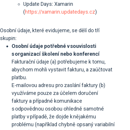
Update Days: Xamarin
(
https://xamarin.updatedays.cz
)
Osobní údaje, které evidujeme, se dělí do tří
skupin:
Osobní údaje potřebné v souvislosti
s organizací školení nebo konferencí
Fakturační údaje (a) potřebujeme k tomu,
abychom mohli vystavit fakturu, a zaúčtovat
platbu.
E-mailovou adresu pro zaslání faktury (b)
využíváme pouze za účelem doručení
faktury a případné komunikace
s odpovědnou osobou ohledně samotné
platby v případě, že dojde k nějakému
problému (například chybně opsaný variabilní