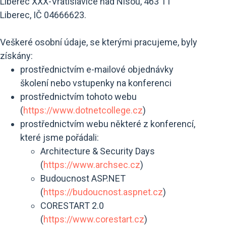
Liberec XXX-Vratislavice nad Nisou, 463 11
Liberec, IČ 04666623.
Veškeré osobní údaje, se kterými pracujeme, byly
získány:
prostřednictvím e-mailové objednávky
školení nebo vstupenky na konferenci
prostřednictvím tohoto webu
(
https://www.dotnetcollege.cz
)
prostřednictvím webu některé z konferencí,
které jsme pořádali:
Architecture & Security Days
(
https://www.archsec.cz
)
Budoucnost ASP.NET
(
https://budoucnost.aspnet.cz
)
CORESTART 2.0
(
https://www.corestart.cz
)