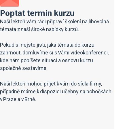
Poptat termín kurzu
Naši lektoři vám rádi připraví školení na libovolná
témata z naší široké nabídky kurzů.
Pokud si nejste jisti, jaká témata do kurzu
zahrnout, domluvíme si s Vámi videokonferenci,
kde nám popíšete situaci a osnovu kurzu
společně sestavíme.
Naši lektoři mohou přijet k vám do sídla firmy,
případně máme k dispozici učebny na pobočkách
v Praze a v Brně.