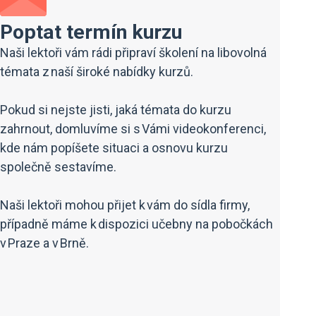
Poptat termín kurzu
Naši lektoři vám rádi připraví školení na libovolná
témata z naší široké nabídky kurzů.
Pokud si nejste jisti, jaká témata do kurzu
zahrnout, domluvíme si s Vámi videokonferenci,
kde nám popíšete situaci a osnovu kurzu
společně sestavíme.
Naši lektoři mohou přijet k vám do sídla firmy,
případně máme k dispozici učebny na pobočkách
v Praze a v Brně.