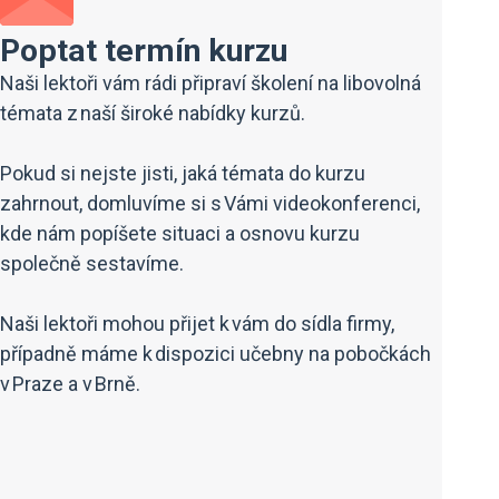
Poptat termín kurzu
Naši lektoři vám rádi připraví školení na libovolná
témata z naší široké nabídky kurzů.
Pokud si nejste jisti, jaká témata do kurzu
zahrnout, domluvíme si s Vámi videokonferenci,
kde nám popíšete situaci a osnovu kurzu
společně sestavíme.
Naši lektoři mohou přijet k vám do sídla firmy,
případně máme k dispozici učebny na pobočkách
v Praze a v Brně.