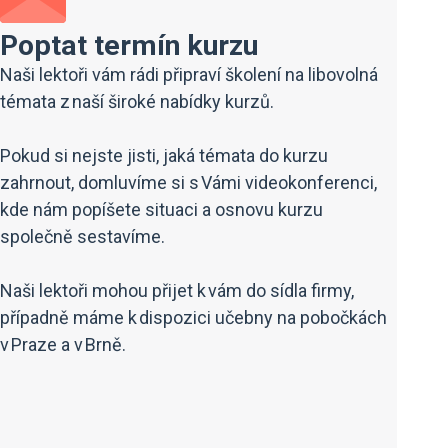
Poptat termín kurzu
Naši lektoři vám rádi připraví školení na libovolná
témata z naší široké nabídky kurzů.
Pokud si nejste jisti, jaká témata do kurzu
zahrnout, domluvíme si s Vámi videokonferenci,
kde nám popíšete situaci a osnovu kurzu
společně sestavíme.
Naši lektoři mohou přijet k vám do sídla firmy,
případně máme k dispozici učebny na pobočkách
v Praze a v Brně.