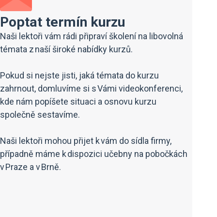
Poptat termín kurzu
Naši lektoři vám rádi připraví školení na libovolná
témata z naší široké nabídky kurzů.
Pokud si nejste jisti, jaká témata do kurzu
zahrnout, domluvíme si s Vámi videokonferenci,
kde nám popíšete situaci a osnovu kurzu
společně sestavíme.
Naši lektoři mohou přijet k vám do sídla firmy,
případně máme k dispozici učebny na pobočkách
v Praze a v Brně.