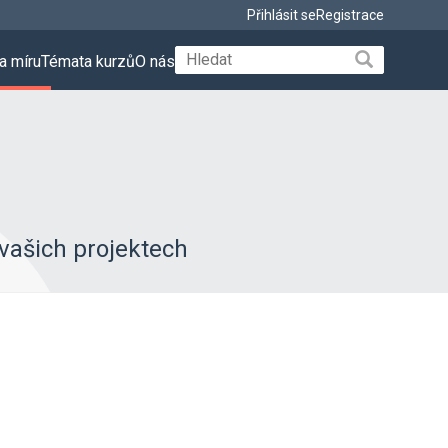
Přihlásit se
Registrace
a míru
Témata kurzů
O nás
vašich projektech