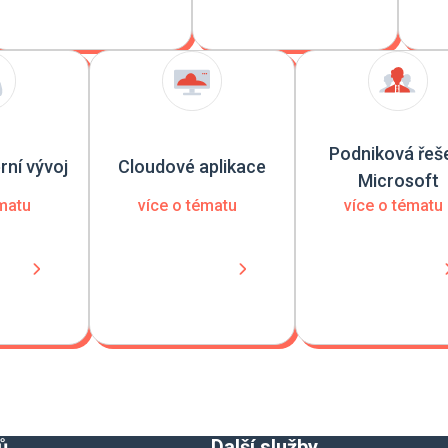
Podniková řeš
rní vývoj
Cloudové aplikace
Microsoft
ématu
více o tématu
více o tématu
ů
Další služby