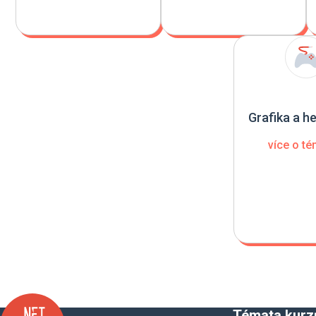
Grafika a he
více o t
Témata kurz