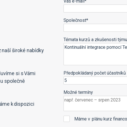
Váš e-mail*
Společnost*
Témata kurzů a zkušenosti týmu
z naší široké nabídky
luvíme si s Vámi
Předpokládaný počet účastníků 
zu společně
Možné termíny
máme k dispozici
Máme v plánu kurz financo