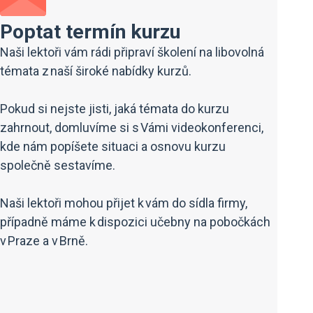
Poptat termín kurzu
Naši lektoři vám rádi připraví školení na libovolná
témata z naší široké nabídky kurzů.
Pokud si nejste jisti, jaká témata do kurzu
zahrnout, domluvíme si s Vámi videokonferenci,
kde nám popíšete situaci a osnovu kurzu
společně sestavíme.
Naši lektoři mohou přijet k vám do sídla firmy,
případně máme k dispozici učebny na pobočkách
v Praze a v Brně.