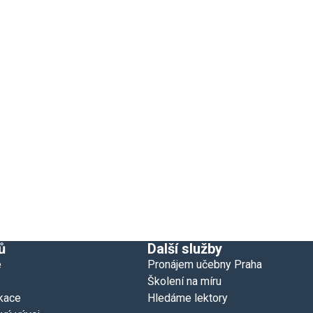
ů
Další služby
e
Pronájem učebny Praha
Školení na míru
kace
Hledáme lektory