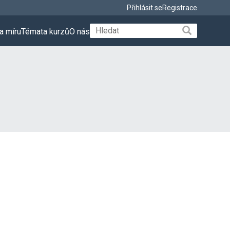
Přihlásit se
Registrace
a míru
Témata kurzů
O nás