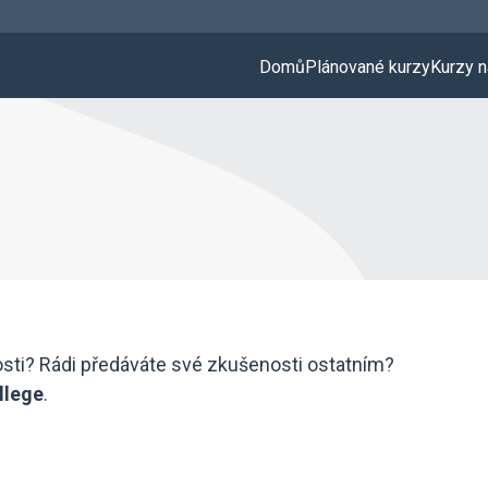
Domů
Plánované kurzy
Kurzy n
ti? Rádi předáváte své zkušenosti ostatním?
llege
.