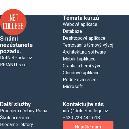
Témata kurzů
Webové aplikace
Databáze
S námi
Desktopové aplikace
nezůstanete
Testování a týmový vývoj
pozadu.
Architektura software
DotNetPortal.cz
Mobilní aplikace
RIGANTI s.r.o
Grafika a herní vývoj
Cloudové aplikace
Podniková řešení
Microsoft
Další služby
Kontaktujte nás
Pronájem učebny Praha
info@dotnetcollege.cz
Školení na míru
+420 728 441 618
Hledáme lektory
Napište nám