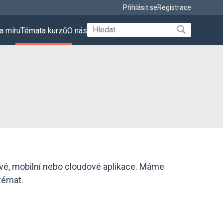
Přihlásit se
Registrace
a míru
Témata kurzů
O nás
pové, mobilní nebo cloudové aplikace. Máme
 témat.