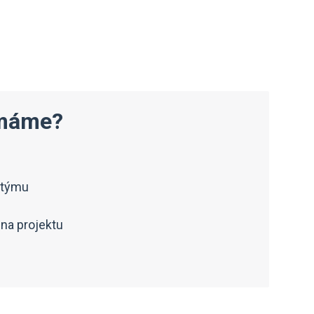
emáme?
 týmu
na projektu