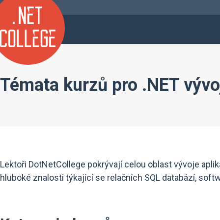
Témata kurzů pro .NET vývo
Lektoři DotNetCollege pokrývají celou oblast vývoje apl
hluboké znalosti týkající se relačních SQL databází, soft