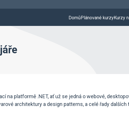
Domů
Plánované kurzy
Kurzy n
jáře
ikací na platformě .NET, ať už se jedná o webové, deskto
warové architektury a design patterns, a celé řady dalších