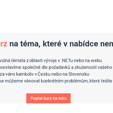
urz
na téma, které v nabídce n
ovolná témata z oblasti vývoje v .NETu nebo na webu
sestavíme společně dle požadavků a zkušeností vašeho
e za vámi kamkoliv v Česku nebo na Slovensku
e můžeme věnovat konkrétním problémům, které řešíte 
Poptat kurz na míru