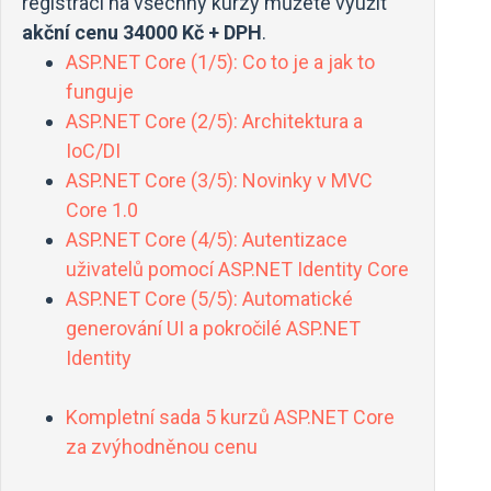
registraci na všechny kurzy můžete využít
akční cenu 34000 Kč + DPH
.
ASP.NET Core (1/5): Co to je a jak to
funguje
ASP.NET Core (2/5): Architektura a
IoC/DI
ASP.NET Core (3/5): Novinky v MVC
Core 1.0
ASP.NET Core (4/5): Autentizace
uživatelů pomocí ASP.NET Identity Core
ASP.NET Core (5/5): Automatické
generování UI a pokročilé ASP.NET
Identity
Kompletní sada 5 kurzů ASP.NET Core
za zvýhodněnou cenu