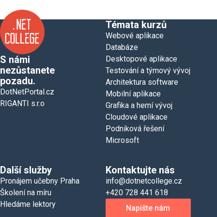
Témata kurzů
Webové aplikace
Databáze
S námi
Desktopové aplikace
nezůstanete
Testování a týmový vývoj
pozadu.
Architektura software
DotNetPortal.cz
Mobilní aplikace
RIGANTI s.r.o
Grafika a herní vývoj
Cloudové aplikace
Podniková řešení
Microsoft
Další služby
Kontaktujte nás
Pronájem učebny Praha
info@dotnetcollege.cz
Školení na míru
+420 728 441 618
Hledáme lektory
Napište nám