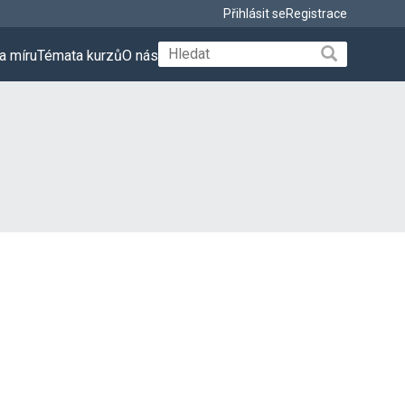
Přihlásit se
Registrace
a míru
Témata kurzů
O nás