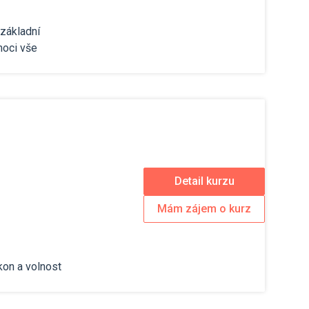
základní
moci vše
Detail kurzu
Mám zájem o kurz
kon a volnost