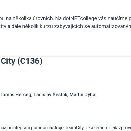
ou na několika úrovních. Na dotNETcollege vás naučíme psá
City a dále několik kurzů zabývajících se automatizovan
City (C136)
Tomáš Herceg, Ladislav Šesták, Martin Dybal
uální integraci pomocí nástroje TeamCity. Ukážeme si, jak zprov