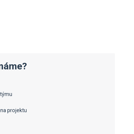
emáme?
 týmu
na projektu