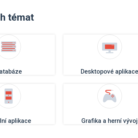
ch témat
atabáze
Desktopové aplikac
lní aplikace
Grafika a herní vývoj